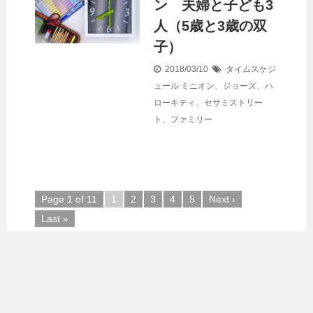
ン 夫婦と子ども3
人（5歳と3歳の双
子）
2018/03/10
タイムスケジ
ュール
ミニオン、ジョーズ、ハ
ローキティ、セサミストリー
ト、ファミリー
Page 1 of 11
1
2
3
4
5
Next ›
Last »