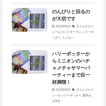
のんびりと回るの
が大切です
2018/03/16
タイムスケジ
ュール
スパイダーマン
,
ハリーポ
ッター
,
ミニオン
ハリーポッターか
らミニオンのハチ
ャメチャサマーパ
ーティーまで目一
杯満喫！
2018/03/15
タイムスケジ
ュール
ハリーポッター
,
夏休み
,
小学生