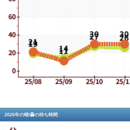
2026年の晴/曇の待ち時間