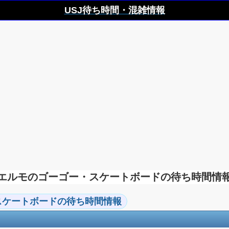
USJ待ち時間・混雑情報
エルモのゴーゴー・スケートボードの待ち時間情
スケートボードの待ち時間情報