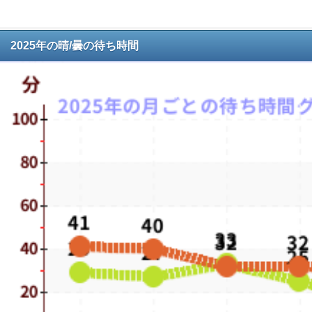
2025年の晴/曇の待ち時間