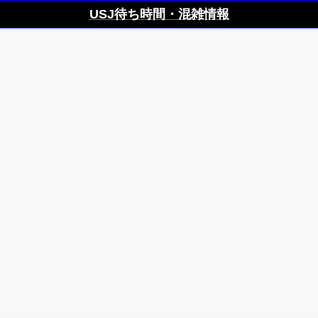
USJ待ち時間・混雑情報