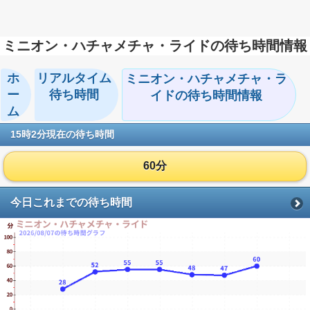
ミニオン・ハチャメチャ・ライドの待ち時間情報
ホ
リアルタイム
ミニオン・ハチャメチャ・ラ
ー
待ち時間
イドの待ち時間情報
ム
15時2分現在の待ち時間
60分
今日これまでの待ち時間