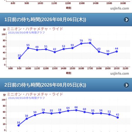
1日前の待ち時間(2026年08月06日(木))
2日前の待ち時間(2026年08月05日(水))