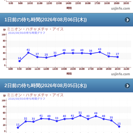
1日前の待ち時間(2026年08月06日(木))
2日前の待ち時間(2026年08月05日(水))