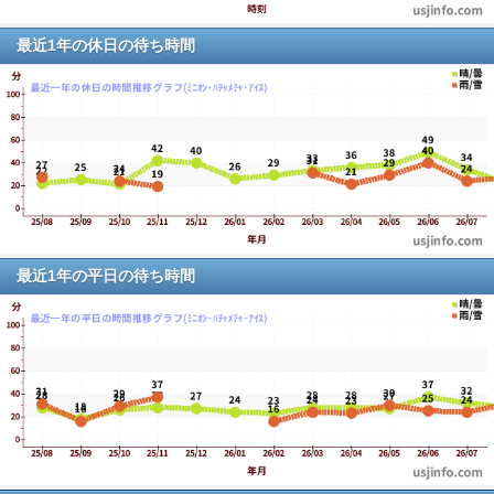
最近1年の休日の待ち時間
最近1年の平日の待ち時間