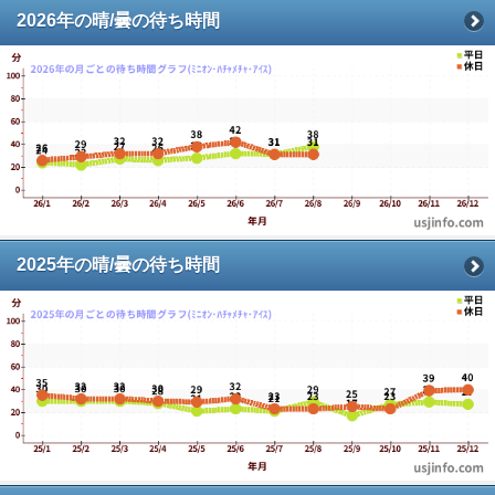
2026年の晴/曇の待ち時間
2025年の晴/曇の待ち時間