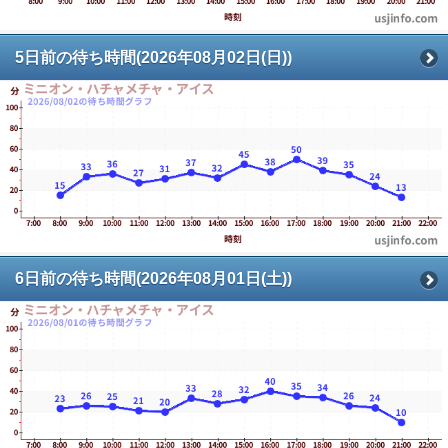
5日前の待ち時間(2026年08月02日(日))
6日前の待ち時間(2026年08月01日(土))