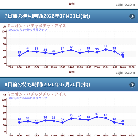
7日前の待ち時間(2026年07月31日(金))
8日前の待ち時間(2026年07月30日(木))