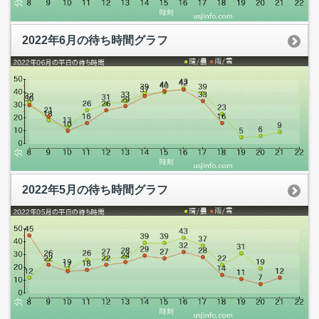
2022年6月の待ち時間グラフ
2022年5月の待ち時間グラフ