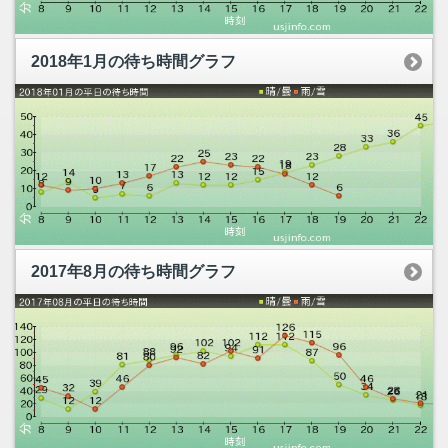
2018年1月の待ち時間グラフ
2017年8月の待ち時間グラフ