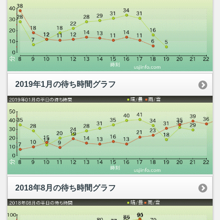
2019年1月の待ち時間グラフ
2018年8月の待ち時間グラフ