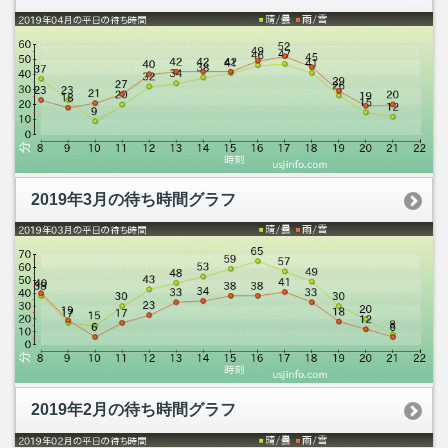
2019年3月の待ち時間グラフ
2019年2月の待ち時間グラフ