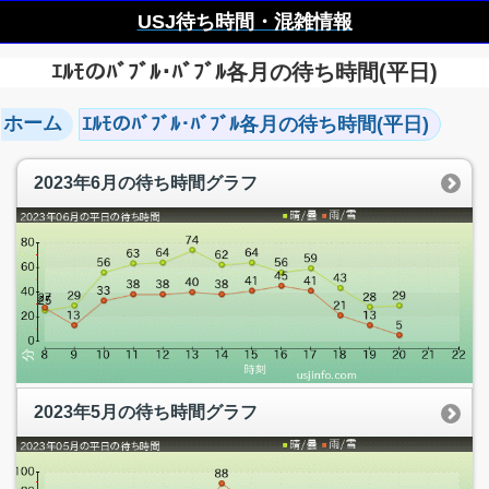
USJ待ち時間・混雑情報
ｴﾙﾓのﾊﾞﾌﾞﾙ･ﾊﾞﾌﾞﾙ各月の待ち時間(平日)
ホーム
ｴﾙﾓのﾊﾞﾌﾞﾙ･ﾊﾞﾌﾞﾙ各月の待ち時間(平日)
2023年6月の待ち時間グラフ
2023年5月の待ち時間グラフ