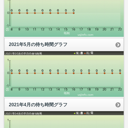
2021年5月の待ち時間グラフ
2021年4月の待ち時間グラフ