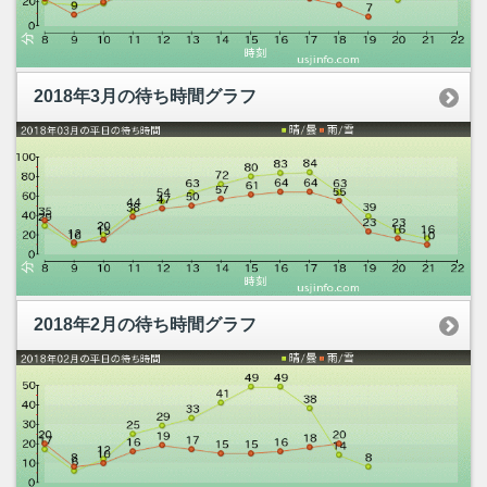
2018年3月の待ち時間グラフ
2018年2月の待ち時間グラフ