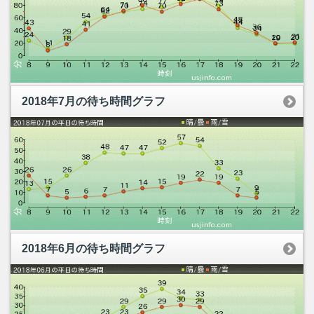
2018年7月の待ち時間グラフ
2018年6月の待ち時間グラフ