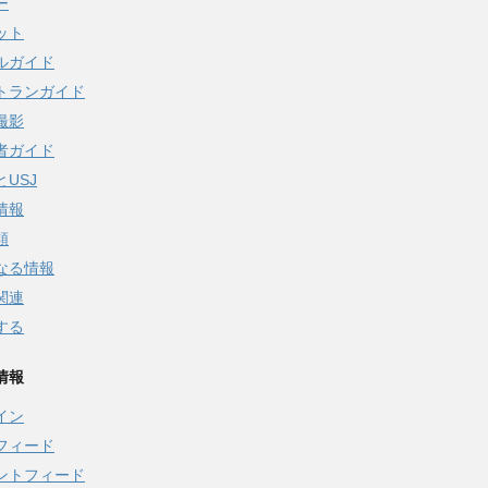
ー
ット
ルガイド
トランガイド
撮影
者ガイド
USJ
情報
類
なる情報
関連
する
情報
イン
フィード
ントフィード