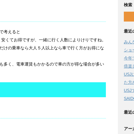
検索
最近
で考えると
す。安くてお得ですが、一緒に行く人数によりけりですね。
みん
だけの乗車なら大人５人以上なら車で行く方がお得にな
ショ
今年
も多く、電車運賃もかかるので車の方が得な場合が多い
倍楽
US
た方
US
SAI
最近
。
アー