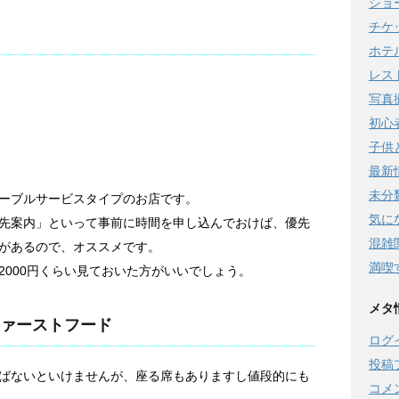
ショ
チケ
ホテ
レス
写真
初心
子供と
最新
未分
ーブルサービスタイプのお店です。
気に
先案内」といって事前に時間を申し込んでおけば、優先
混雑
があるので、オススメです。
満喫
2000円くらい見ておいた方がいいでしょう。
メタ
ァーストフード
ログ
投稿
ばないといけませんが、座る席もありますし値段的にも
コメ