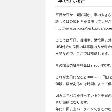
車で行く場合
平日か否か、繁忙期か、車の大きさ
詳しくは公式ＨＰを参照してくださ
http://www.usj.co.jp/parkguide/acc
ここでは平日、普通車、繁忙期以外
USJ付近の民間の駐車場の方が料
次第なので、ここでは割愛します。
その場合の駐車料金は2,200円です
これが土日になると300～800円ほど
値段に幅があるのは時期によって価
因みに年パスを持っていると平日のみ
きい節約になります。
年に３回以上パークインできるのな