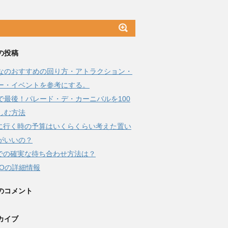
の投稿
なのおすすめの回り方・アトラクション・
ー・イベントを参考にする。
で最後！パレード・デ・カーニバルを100
しむ方法
Jに行く時の予算はいくらくらい考えた置い
がいいの？
Jでの確実な待ち合わせ方法は？
DOの詳細情報
のコメント
カイブ