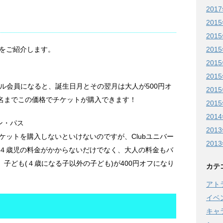
201
201
201
201
をご紹介します。
201
201
ール会員になると、誕生日月とその翌月は大人が500円オ
201
５名までこの価格でチケットが購入できます！
201
201
ン・パス
201
ケットを購入しないといけないのですが、Clubユニバー
201
４歳児の料金がかからないだけでなく、大人の料金もバ
、子ども(４歳になる子以外の子ども)が400円オフになり
カテ
アト
イベ
キャ