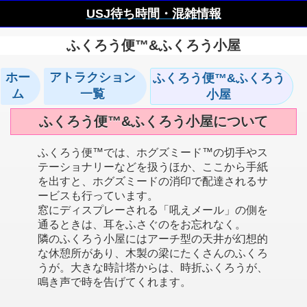
USJ待ち時間・混雑情報
ふくろう便™&ふくろう小屋
ホー
アトラクション
ふくろう便™&ふくろう
ム
一覧
小屋
ふくろう便™&ふくろう小屋について
ふくろう便™では、ホグズミード™の切手やス
テーショナリーなどを扱うほか、ここから手紙
を出すと、ホグズミードの消印で配達されるサ
ービスも行っています。
窓にディスプレーされる「吼えメール」の側を
通るときは、耳をふさぐのをお忘れなく。
隣のふくろう小屋にはアーチ型の天井が幻想的
な休憩所があり、木製の梁にたくさんのふくろ
うが。大きな時計塔からは、時折ふくろうが、
鳴き声で時を告げてくれます。