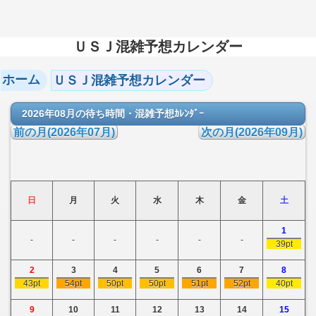
ＵＳＪ混雑予想カレンダー
ホーム
ＵＳＪ混雑予想カレンダー
2026年08月の待ち時間・混雑予想ｶﾚﾝﾀﾞｰ
前の月(2026年07月)
次の月(2026年09月)
日
月
火
水
木
金
土
1
-
-
-
-
-
-
39pt
2
3
4
5
6
7
8
43pt
54pt
50pt
50pt
51pt
52pt
40pt
9
10
11
12
13
14
15