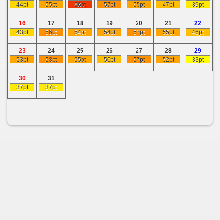
44pt
55pt
66pt
57pt
55pt
47pt
39pt
16
17
18
19
20
21
22
43pt
56pt
54pt
54pt
57pt
55pt
46pt
23
24
25
26
27
28
29
53pt
58pt
55pt
50pt
57pt
52pt
33pt
30
31
37pt
37pt