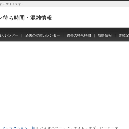
するサイトです。
ン待ち時間・混雑情報
想カレンダー
過去の混雑カレンダー
過去の待ち時間
攻略情報
体験記
>
アトラクション一覧
> バイオハザード™・ナイト・オブ・ヒーローズ