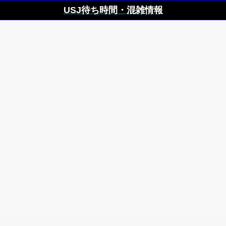
USJ待ち時間・混雑情報