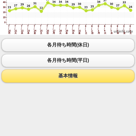
各月待ち時間(休日)
各月待ち時間(平日)
基本情報