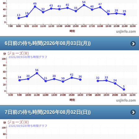
6日前の待ち時間(2026年08月03日(月))
7日前の待ち時間(2026年08月02日(日))