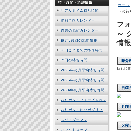
待ち時間・混雑情報
ホーム
リアルタイム待ち時間
～の待
混雑予想カレンダー
フ
過去の混雑カレンダー
～ 
最近3週間の混雑情報
情
今日これまでの待ち時間
昨日の待ち時間
時分
待ち時
2026年の月平均待ち時間
2025年の月平均待ち時間
日曜
2024年の月平均待ち時間
ハリポタ・フォービドゥン
月曜
ハリポタ・ヒッポグリフ
スパイダーマン
火曜
バックドロップ