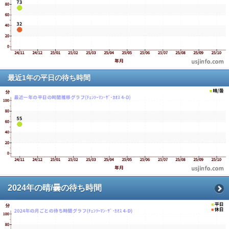
最近1年の平日の待ち時間
2024年の晴/曇の待ち時間