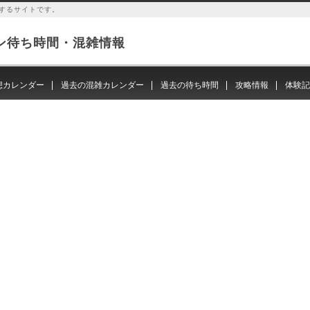
するサイトです。
ン待ち時間・混雑情報
想カレンダー
過去の混雑カレンダー
過去の待ち時間
攻略情報
体験記