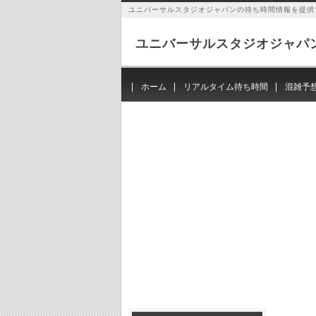
ユニバーサルスタジオジャパンの待ち時間情報を提供
ユニバーサルスタジオジャパ
ホーム
リアルタイム待ち時間
混雑予