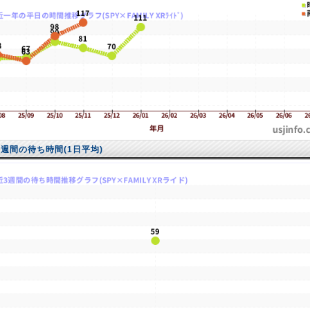
3週間の待ち時間(1日平均)