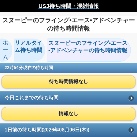
USJ待ち時間・混雑情報
スヌーピーのフライング•エース•アドベンチャー
の待ち時間情報
ホ
リアルタイ
スヌーピーのフライング•エース
ー
ム待ち時間
•アドベンチャーの待ち時間情報
ム
22時54分現在の待ち時間
待ち時間情報なし
今日これまでの待ち時間
情報なし
1日前の待ち時間(2026年08月06日(木))