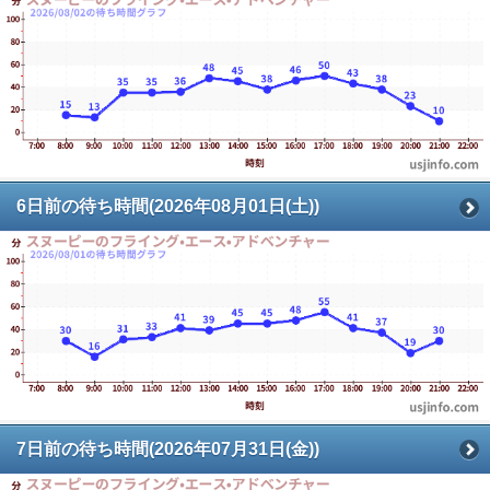
6日前の待ち時間(2026年08月01日(土))
7日前の待ち時間(2026年07月31日(金))