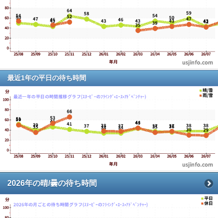
最近1年の平日の待ち時間
2026年の晴/曇の待ち時間