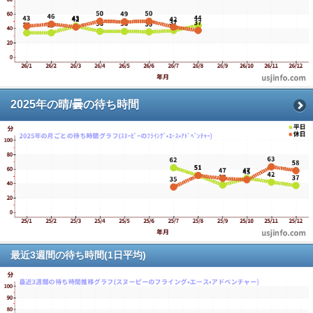
2025年の晴/曇の待ち時間
最近3週間の待ち時間(1日平均)