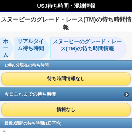
USJ待ち時間・混雑情報
スヌーピーのグレード・レース(TM)の待ち時間情
報
ホ
リアルタイ
スヌーピーのグレード・レー
ー
ム待ち時間
ス(TM)の待ち時間情報
ム
19時0分現在の待ち時間
待ち時間情報なし
今日これまでの待ち時間
情報なし
最近3週間の待ち時間(1日平均)