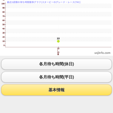
各月待ち時間(休日)
各月待ち時間(平日)
基本情報