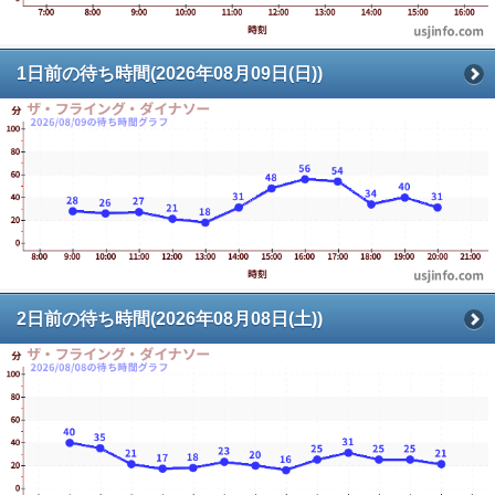
1日前の待ち時間(2026年08月09日(日))
2日前の待ち時間(2026年08月08日(土))