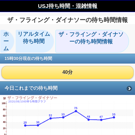
USJ待ち時間・混雑情報
ザ・フライング・ダイナソーの待ち時間情報
ホ
リアルタイム
ザ・フライング・ダイナソ
ー
待ち時間
ーの待ち時間情報
ム
15時30分現在の待ち時間
40分
今日これまでの待ち時間