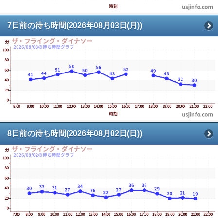
7日前の待ち時間(2026年08月03日(月))
8日前の待ち時間(2026年08月02日(日))