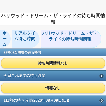
ハリウッド・ドリーム・ザ・ライドの待ち時間情
報
ホ
リアルタイ
ハリウッド・ドリーム・ザ・
ー
ム待ち時間
ライドの待ち時間情報
ム
22時52分現在の待ち時間
待ち時間情報なし
今日これまでの待ち時間
情報なし
1日前の待ち時間(2026年08月09日(日))