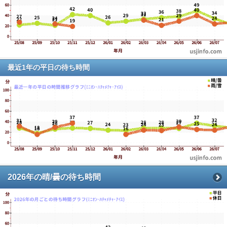
最近1年の平日の待ち時間
2026年の晴/曇の待ち時間