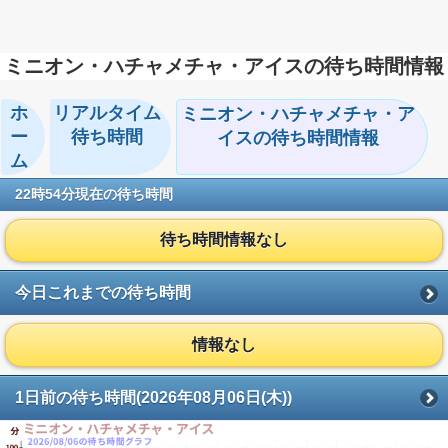
ミニオン・ハチャメチャ・アイスの待ち時間情報
ホ
リアルタイム
ミニオン・ハチャメチャ・ア
ー
待ち時間
イスの待ち時間情報
ム
22時54分現在の待ち時間
待ち時間情報なし
今日これまでの待ち時間
情報なし
1日前の待ち時間(2026年08月06日(木))