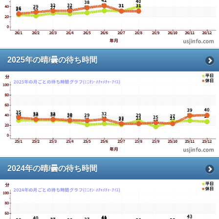
2025年の晴/曇の待ち時間
2024年の晴/曇の待ち時間