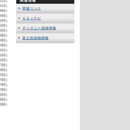
関連情報
510）
410）
関連リンク
990）
090）
ＵＳＪナビ
840）
500）
ディズニー混雑情報
600）
480）
富士急混雑情報
480）
480）
350）
330）
500）
700）
480）
450）
290）
290）
290）
350）
390）
390）