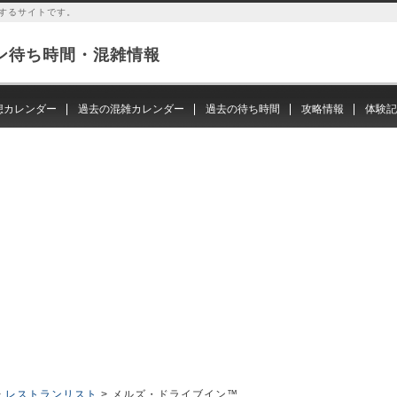
するサイトです。
ン待ち時間・混雑情報
想カレンダー
過去の混雑カレンダー
過去の待ち時間
攻略情報
体験記
>
レストランリスト
> メルズ・ドライブイン™