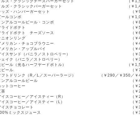
メルズ・クラシックチーズバーガーセット
（￥1,
メルズ・クラシックバーガーセット
（￥1,
キッズ・ハンバーガーセット
（￥
ビールコンボ
（￥1,
ノンアルコールビール・コンボ
（￥
フライドポテト
（￥
フライドポテト チーズソース
（￥
オニオンリング
（￥
アメリカン・チョコブラウニー
（￥
アメリカン・アップルパイ
（￥
アイスサンド（バニラ／ストロベリー）
（￥
シェイク（バニラ／ストロベリー）
（￥
生ビール（光るハーフヤードボトル）
（￥1,
生ビール
（￥
ソフトドリンク（R／L／スーパーラージ）
（￥290／￥350／￥
ノンアルコールビール
（￥
ホットコーヒー
（￥
紅茶
（￥
アイスコーヒー／アイスティー（R）
（￥
アイスコーヒー／アイスティー（L）
（￥
アイスチョコレート
（￥
100%ミックスジュース
（￥