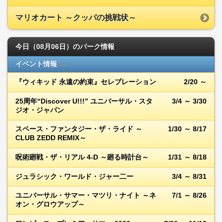
マリオカート ～クッパの挑戦状～
今日（08月06日）のパーク情報
イベント情報
↓↓
『ウィキッド 永遠の約束』セレブレーション
2/20 ～
25周年“Discover U!!!” ユニバーサル・スタ
3/4 ～ 3/30
ジオ・ジャパン
スペース・ファンタジー・ザ・ライド ～
1/30 ～ 8/17
CLUB ZEDD REMIX～
呪術廻戦・ザ・リアル 4-D ～廻る時計台～
1/31 ～ 8/18
ジュラシック・ワールド・ジャー二ー
3/4 ～ 8/31
ユニバーサル・サマー・マツリ・ナイト ～ネ
7/1 ～ 8/26
オン・グロウアップ～