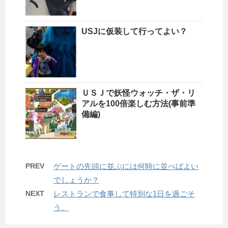
USJに仮装して行ってよい？
ＵＳＪで妖怪ウォッチ・ザ・リ
アルを100倍楽しむ方法(事前準
備編)
PREV
ゲートの先頭に並ぶには何時に並べばよい
でしょうか？
NEXT
レストランで食事して特別な1日を過ごそ
う。