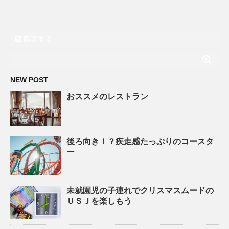
購読する
NEW POST
おススメのレストラン
後ろ向き！？疾走感たっぷりのコースタ
ー
未就園児の子連れでクリスマスムードの
ＵＳＪを楽しもう